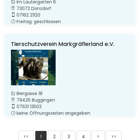
Im Lautergarten 6
73072 Donzdorf
07162 21120
Freitag: geschlossen
Tierschutzverein Markgräflerland e.V.
Biergasse 18
79426 Buggingen
07631 13503
keine Öffnungszeiten angegeben
<<
1
2
3
4
>
>>