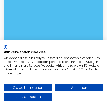
Wir verwenden Cookies
Wir können diese zur Analyse unserer Besucherdaten platzieren, um
unsere Webseite zu verbessern, personalisierte Inhalte anzuzeigen
und Ihnen ein großartiges Webseiten-Erlebnis zu bieten. Für weitere
Informationen zu den von uns verwendeten Cookies öffnen Sie die
Einstellungen.
Ok, weitermachen
Ablehnen
Nein, anpassen
Kontakt mit dem Tierheim in
Crailsheim aufnehmen