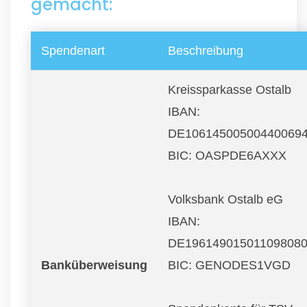
gemacht:
Spendenart
Beschreibung
Kreissparkasse Ostalb
IBAN:
DE10614500500440069
BIC: OASPDE6AXXX
Volksbank Ostalb eG
IBAN:
DE19614901501109808
Banküberweisung
BIC: GENODES1VGD