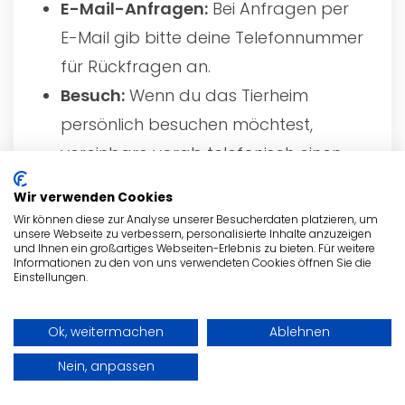
E-Mail-Anfragen:
Bei Anfragen per
E-Mail gib bitte deine Telefonnummer
für Rückfragen an.
Besuch:
Wenn du das Tierheim
persönlich besuchen möchtest,
vereinbare vorab telefonisch einen
Termin.
Wir verwenden Cookies
Wir können diese zur Analyse unserer Besucherdaten platzieren, um
Scheue dich nicht, das
Auffangstation
unsere Webseite zu verbessern, personalisierte Inhalte anzuzeigen
und Ihnen ein großartiges Webseiten-Erlebnis zu bieten. Für weitere
für Reptilien München e.V.
zu
Informationen zu den von uns verwendeten Cookies öffnen Sie die
Einstellungen.
kontaktieren. Das Team ist stets
bemüht, alle Fragen rund um die Tiere,
Ok, weitermachen
Ablehnen
Adoptionsprozesse oder andere
Nein, anpassen
Anliegen zu beantworten. Egal, ob du
eine Adoption in Erwägung ziehst,