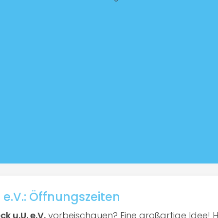
 e.V.: Öffnungszeiten
k u.U. e.V.
vorbeischauen? Eine großartige Idee! Hie