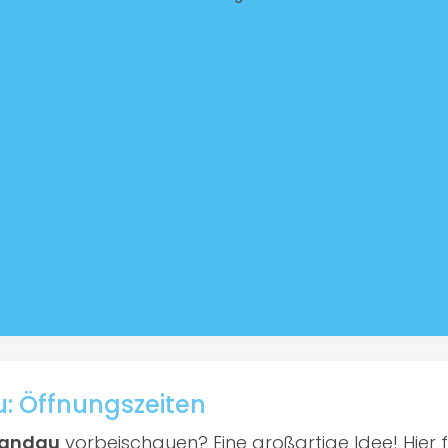
u: Öffnungszeiten
 Landau
vorbeischauen? Eine großartige Idee! Hier f