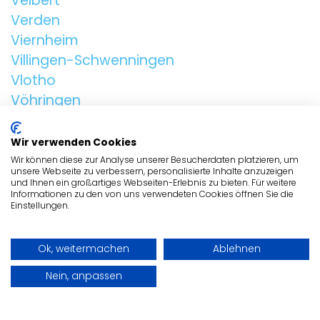
Velbert
Verden
Viernheim
Villingen-Schwenningen
Vlotho
Vöhringen
Völklingen
Wir verwenden Cookies
Wir können diese zur Analyse unserer Besucherdaten platzieren, um
unsere Webseite zu verbessern, personalisierte Inhalte anzuzeigen
ALLGEMEIN
und Ihnen ein großartiges Webseiten-Erlebnis zu bieten. Für weitere
Informationen zu den von uns verwendeten Cookies öffnen Sie die
Einstellungen.
TIERHEIME
ADRESSE
Ok, weitermachen
Ablehnen
SOCIAL MEDIA
Nein, anpassen
© Copyright Tierheim-Gesucht.de 2026