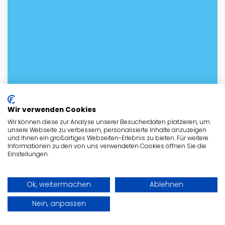
Wir verwenden Cookies
Wir können diese zur Analyse unserer Besucherdaten platzieren, um
unsere Webseite zu verbessern, personalisierte Inhalte anzuzeigen
und Ihnen ein großartiges Webseiten-Erlebnis zu bieten. Für weitere
Informationen zu den von uns verwendeten Cookies öffnen Sie die
Einstellungen.
Kontakt mit dem Tierheim in
Gütersloh aufnehmen
Ok, weitermachen
Ablehnen
Nehme noch heute Kontakt mit dem
Nein, anpassen
Tierheim in Gütersloh
auf! Fülle bitte