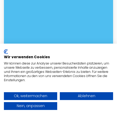
Wir verwenden Cookies
Wir können diese zur Analyse unserer Besucherdaten platzieren, um
unsere Webseite zu verbessern, personalisierte Inhalte anzuzeigen
und Ihnen ein großartiges Webseiten-Erlebnis zu bieten. Für weitere
Kontakt mit dem Tierheim in
Informationen zu den von uns verwendeten Cookies öffnen Sie die
Einstellungen.
Melle aufnehmen
Nehme noch heute Kontakt mit dem
Ok, weitermachen
Ablehnen
Tierheim in Melle
auf! Fülle bitte dazu
Nein, anpassen
das nachstehende Formular