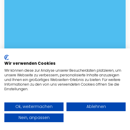
Wir verwenden Cookies
Wir können diese zur Analyse unserer Besucherdaten platzieren, um
unsere Webseite zu verbessern, personalisierte Inhalte anzuzeigen
und Ihnen ein großartiges Webseiten-Erlebnis zu bieten. Für weitere
Informationen zu den von uns verwendeten Cookies öffnen Sie die
Einstellungen.
Ok, weitermachen
Ablehnen
Kontakt mit dem Tierheim in
Nein, anpassen
Soest aufnehmen