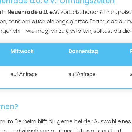
enrade u.U. e.V.: Öffnungszeiten
l- Neuenrade u.U. e.V.
vorbeischauen? Eine großart
ten, sondern auch ein engagiertes Team, das dir b
angenehm wie möglich zu gestalten, solltest du die
Mittwoch
Donnerstag
auf Anfrage
auf Anfrage
mmen?
 im Tierheim hilft dir gerne bei der Auswahl eines
en medizinisch versorgt und liebevoll gepflegt.