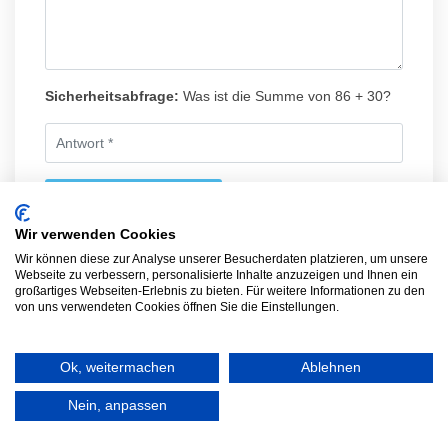
Sicherheitsabfrage:
Was ist die Summe von 86 + 30?
Nachricht absenden
Wir verwenden Cookies
Wir können diese zur Analyse unserer Besucherdaten platzieren, um unsere
Webseite zu verbessern, personalisierte Inhalte anzuzeigen und Ihnen ein
Weitere Tierheime in der Nähe
großartiges Webseiten-Erlebnis zu bieten. Für weitere Informationen zu den
von uns verwendeten Cookies öffnen Sie die Einstellungen.
von Jengen
Hier findest du weitere Tierheime bzw.
Ok, weitermachen
Ablehnen
Tierschutzvereine in der Nähe von Jengen.
Nein, anpassen
Für weitere Detailinformationen, klicke