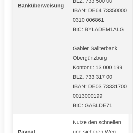
BLZ: 733 500 00
Banküberweisung
IBAN: DE64 73350000
0310 006861
BIC: BYLADEM1ALG
Gabler-Saliterbank
Obergünzburg
Kontonr.: 13 000 199
BLZ: 733 317 00
IBAN: DE03 73331700
0013000199
BIC: GABLDE71
Nutze den schnellen
Paypal
und sicheren Weg