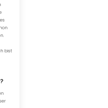
n
e
des
chon
n.
h bist
n?
en
ser