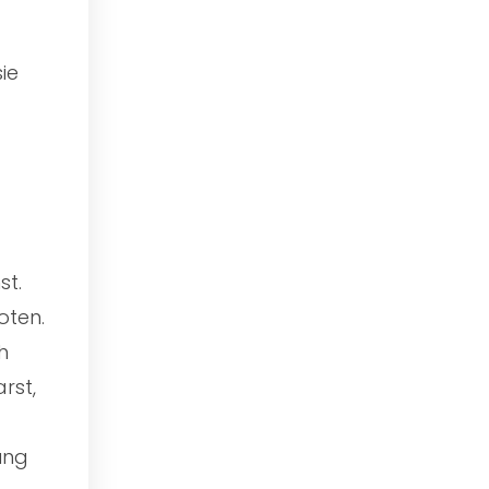
ie
st.
oten.
h
rst,
ung