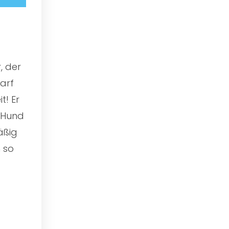
, der
arf
t! Er
n Hund
äßig
 so