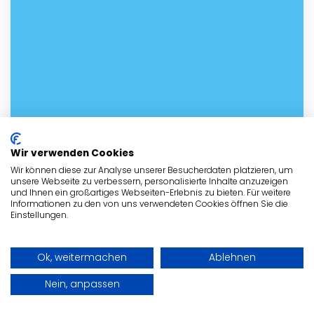
Wir verwenden Cookies
Wir können diese zur Analyse unserer Besucherdaten platzieren, um
unsere Webseite zu verbessern, personalisierte Inhalte anzuzeigen
und Ihnen ein großartiges Webseiten-Erlebnis zu bieten. Für weitere
Informationen zu den von uns verwendeten Cookies öffnen Sie die
Einstellungen.
Ok, weitermachen
Ablehnen
Kontakt mit dem Tierheim in
Tholey aufnehmen
Nein, anpassen
Nehme noch heute Kontakt mit dem