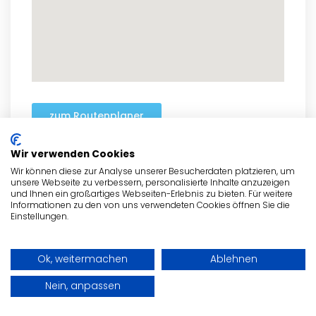
zum Routenplaner
Wir verwenden Cookies
Wir können diese zur Analyse unserer Besucherdaten platzieren, um
unsere Webseite zu verbessern, personalisierte Inhalte anzuzeigen
- Anzeige -
und Ihnen ein großartiges Webseiten-Erlebnis zu bieten. Für weitere
Informationen zu den von uns verwendeten Cookies öffnen Sie die
Einstellungen.
Ok, weitermachen
Ablehnen
Nein, anpassen