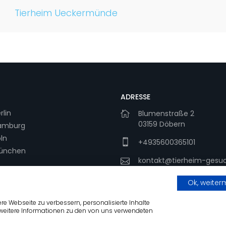
Tierheim Ueckermünde
ADRESSE
rlin
Blumenstraße 2
03159 Döbern
Hamburg
ln
+4935600365101
München
kontakt@tierheim-gesuc
Ok, weite
e Webseite zu verbessern, personalisierte Inhalte
 weitere Informationen zu den von uns verwendeten