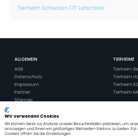
Tierheim Schwaan OT Letschow
ALLGEMEIN
TIERHEIME
AGB
Tierheim Be
Datenschutz
Tierheim 
Impressum
Tierheim Kö
Partner
Tierheim 
Sitemap
Wir verwenden Cookies
© Copyright Tierheim-Gesucht.de 2026
Wir können diese zur Analyse unserer Besucherdaten platzieren, um unser
anzuzeigen und Ihnen ein großartiges Webseiten-Erlebnis zu bieten. Für
Cookies öffnen Sie die Einstellungen.