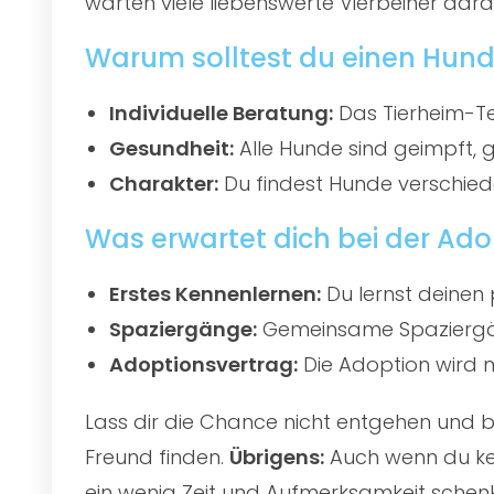
warten viele liebenswerte Vierbeiner darau
Warum solltest du einen Hund 
Individuelle Beratung:
Das Tierheim-Te
Gesundheit:
Alle Hunde sind geimpft, 
Charakter:
Du findest Hunde verschied
Was erwartet dich bei der Ado
Erstes Kennenlernen:
Du lernst deinen 
Spaziergänge:
Gemeinsame Spaziergän
Adoptionsvertrag:
Die Adoption wird mi
Lass dir die Chance nicht entgehen und
Freund finden.
Übrigens:
Auch wenn du kei
ein wenig Zeit und Aufmerksamkeit schenk