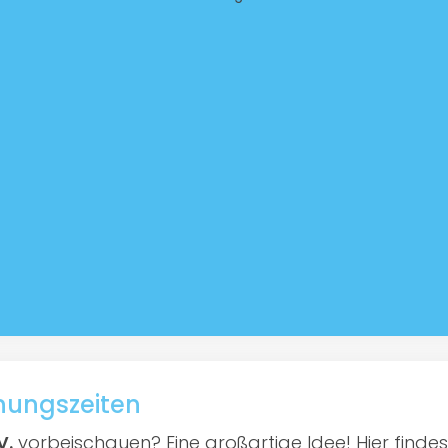
fnungszeiten
V.
vorbeischauen? Eine großartige Idee! Hier findest