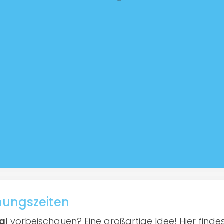
fnungszeiten
al
vorbeischauen? Eine großartige Idee! Hier findest