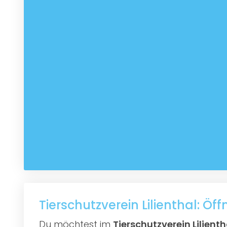
Tierschutzverein Lilienthal: Öf
Du möchtest im
Tierschutzverein Lilienth