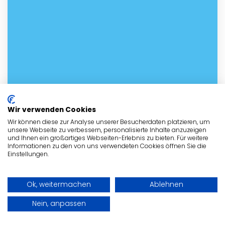
Wir verwenden Cookies
Wir können diese zur Analyse unserer Besucherdaten platzieren, um
unsere Webseite zu verbessern, personalisierte Inhalte anzuzeigen
und Ihnen ein großartiges Webseiten-Erlebnis zu bieten. Für weitere
Informationen zu den von uns verwendeten Cookies öffnen Sie die
Einstellungen.
Kontakt mit dem Tierheim in
Ok, weitermachen
Ablehnen
Goch aufnehmen
Nein, anpassen
Nehme noch heute Kontakt mit dem