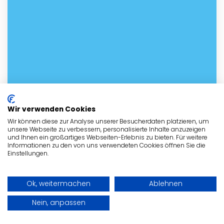
Wir verwenden Cookies
Wir können diese zur Analyse unserer Besucherdaten platzieren, um
unsere Webseite zu verbessern, personalisierte Inhalte anzuzeigen
und Ihnen ein großartiges Webseiten-Erlebnis zu bieten. Für weitere
Informationen zu den von uns verwendeten Cookies öffnen Sie die
Einstellungen.
Kontakt mit dem Tierheim in
Regen aufnehmen
Ok, weitermachen
Ablehnen
Nehme noch heute Kontakt mit dem
Nein, anpassen
Tierheim in Regen
auf! Fülle bitte dazu