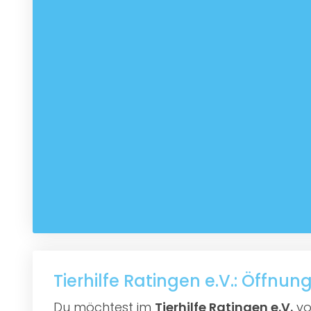
Tierhilfe Ratingen e.V.: Öffnun
Du möchtest im
Tierhilfe Ratingen e.V.
vo