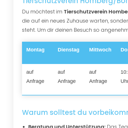
Tierschutzverein Homberg/Bork
Du möchtest im
Tierschutzverein Homber
die auf ein neues Zuhause warten, sonder
steht. Um dir deinen Besuch so angenehm 
Montag
Dienstag
Mittwoch
Do
auf
auf
auf
10:
Anfrage
Anfrage
Anfrage
Uh
Warum solltest du vorbeiko
Beratung und Unterstützung:
Das Team