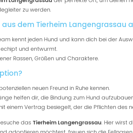
eim Langengrassau
der perfekte Ort, um deinen ne
Begleiter zu werden.
d aus dem Tierheim Langengrassau a
am kennt jeden Hund und kann dich bei der Ausw
gechipt und entwurmt.
ener Rassen, Größen und Charaktere.
ption?
potenziellen neuen Freund in Ruhe kennen.
ge helfen dir, die Bindung zum Hund aufzubauen
t einem Vertrag besiegelt, der die Pflichten des ne
 besuche das
Tierheim Langengrassau
. Hier wirs
d adoptieren möchtest, freuen sich die Fellnasen 