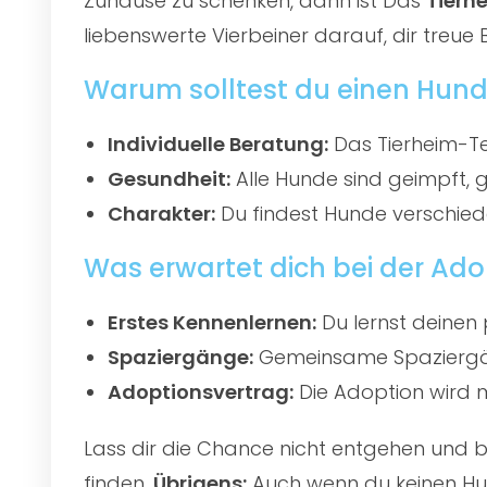
Zuhause zu schenken, dann ist Das
Tierh
liebenswerte Vierbeiner darauf, dir treue 
Warum solltest du einen Hun
Individuelle Beratung:
Das Tierheim-Te
Gesundheit:
Alle Hunde sind geimpft, 
Charakter:
Du findest Hunde verschied
Was erwartet dich bei der Ado
Erstes Kennenlernen:
Du lernst deinen 
Spaziergänge:
Gemeinsame Spaziergän
Adoptionsvertrag:
Die Adoption wird mi
Lass dir die Chance nicht entgehen und
finden.
Übrigens:
Auch wenn du keinen Hun