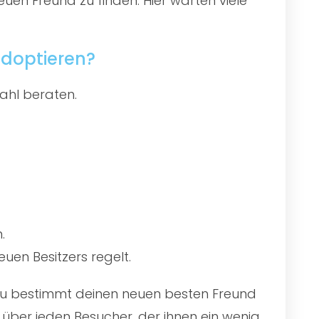
uen Freund zu finden. Hier warten viele
doptieren?
ahl beraten.
.
uen Besitzers regelt.
t du bestimmt deinen neuen besten Freund
über jeden Besucher, der ihnen ein wenig