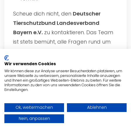
Scheue dich nicht, den
Deutscher
Tierschutzbund Landesverband
Bayern e.V.
zu kontaktieren. Das Team
ist stets bemüht, alle Fragen rund um
die Tiere, Adoptionsprozesse oder
andere Anliegen zu beantworten. Egal,
Wir verwenden Cookies
ob du eine Adoption in Erwägung ziehst,
Wir können diese zur Analyse unserer Besucherdaten platzieren, um
unsere Webseite zu verbessern, personalisierte Inhalte anzuzeigen
spenden möchtest oder dich
und Ihnen ein großartiges Webseiten-Erlebnis zu bieten. Für weitere
Informationen zu den von uns verwendeten Cookies öffnen Sie die
ehrenamtlich engagieren willst - hier
Einstellungen.
wirst du freundlich und kompetent
beraten.
Ok, weitermachen
Ablehnen
Nein, anpassen