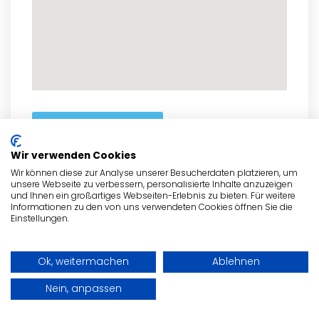
zum Routenplaner
Wir verwenden Cookies
Wir können diese zur Analyse unserer Besucherdaten platzieren, um
unsere Webseite zu verbessern, personalisierte Inhalte anzuzeigen
und Ihnen ein großartiges Webseiten-Erlebnis zu bieten. Für weitere
- Anzeige -
Informationen zu den von uns verwendeten Cookies öffnen Sie die
Einstellungen.
Ok, weitermachen
Ablehnen
Nein, anpassen